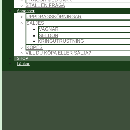
STÄLL EN FRÅGA
Annonser
UPPDRAGSKÖRNINGAR
SÄLJES
VAGNAR
SELDON
KRINGUTRUSTNING
KÖPES
VILL DU KÖPA ELLER SÄLJA?
SHOP
Länkar