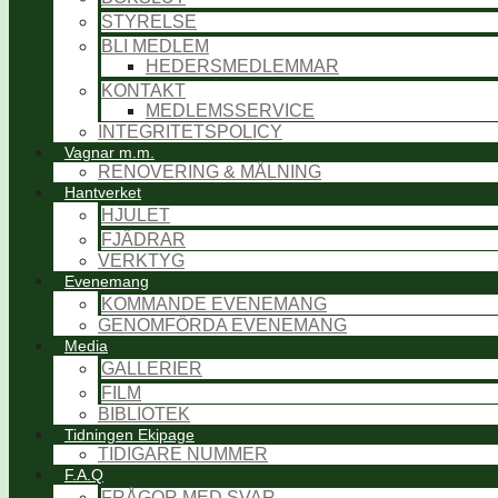
STYRELSE
BLI MEDLEM
HEDERSMEDLEMMAR
KONTAKT
MEDLEMSSERVICE
INTEGRITETSPOLICY
Vagnar m.m.
RENOVERING & MÅLNING
Hantverket
HJULET
FJÄDRAR
VERKTYG
Evenemang
KOMMANDE EVENEMANG
GENOMFÖRDA EVENEMANG
Media
GALLERIER
FILM
BIBLIOTEK
Tidningen Ekipage
TIDIGARE NUMMER
F.A.Q
FRÅGOR MED SVAR