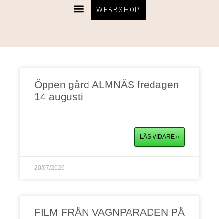
WEBBSHOP
Startsida
TIDNINGEN EKIPAGE
Öppen gård ALMNÄS fredagen
14 augusti
LÄS VIDARE »
20/07/2026
FILM FRÅN VAGNPARADEN PÅ