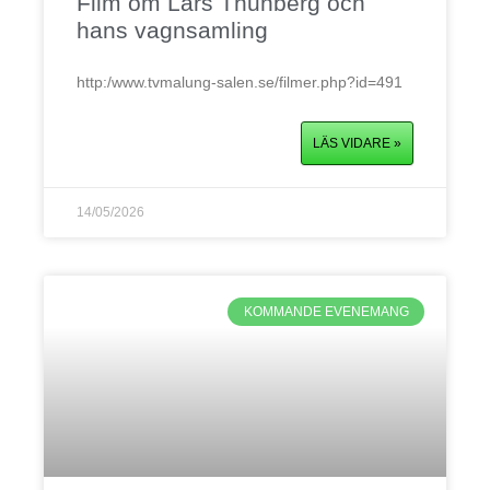
Film om Lars Thunberg och
hans vagnsamling
http:/www.tvmalung-salen.se/filmer.php?id=491
LÄS VIDARE »
14/05/2026
KOMMANDE EVENEMANG