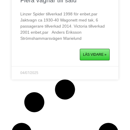
Flera vagnar till salu
Linzer Spider tillverkad 1998 för enbet,par
Jaktvagn ca 1930-40 Wagonett med tak, 6
passagerare tillverkad 2014. Victoria tillverkad
2001 enbet,par Anders Eriksson
Strömshammarsvägen Marielund
LÄS VIDARE »
04/07/2025